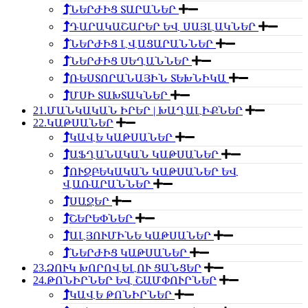
ՆԵՐԺԻՑ ՏԱՐԱՆԵՐ
ԴԱՐԱԿԱՇԱՐԵՐ ԵՎ ՍԱՅԼԱԿՆԵՐ
ՆԵՐԺԻՑ ԼՎԱՑԱՐԱՆՆԵՐ
ՆԵՐԺԻՑ ՍԵՂԱՆՆԵՐ
ՌԵՍՏՈՐԱՆԱՅԻՆ ՏԵԽՆԻԿԱ
ՄՍԻ ՏԱԽՏԱԿՆԵՐ
21.ՄԱՆԿԱԿԱՆ ԻՐԵՐ | ԽԱՂԱԼԻՔՆԵՐ
22.ԿԱԹՍԱՆԵՐ
ԿԱՎԵ ԿԱԹՍԱՆԵՐ
ԱՖՂԱՆԱԿԱՆ ԿԱԹՍԱՆԵՐ
ՈՒԶԲԵԿԱԿԱՆ ԿԱԹՍԱՆԵՐ ԵՎ
ՎԱՌԱՐԱՆՆԵՐ
ՍԱՋԵՐ
ՇԵՐԵՓՆԵՐ
ԱԼՅՈՒՄԻՆԵ ԿԱԹՍԱՆԵՐ
ՆԵՐԺԻՑ ԿԱԹՍԱՆԵՐ
23.ՁՈՒԿ ԽՈՐՈՎԵԼՈՒ ՑԱՆՑԵՐ
24.ԹՈՆԻՐՆԵՐ ԵՎ ՇԱՄՓՈՒՐՆԵՐ
ԿԱՎԵ ԹՈՆԻՐՆԵՐ