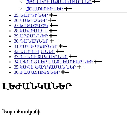
ԹՈՆԻՐԻ ԱՔՍԵՍՈՒԱՐՆԵՐ
ՇԱՄՓՈՒՐՆԵՐ
25.ՆԱՐԴԻՆԵՐ
26.ԿԱԽԻՉՆԵՐ
27.ԽՈՏԱԾԱԾԿ
28.ԿԱՎՐԱԼԻՆ
29.ԱՐՁԱՆՆԵՐ
30.ԴԱՆԱԿՆԵՐ
31.ԿԱՎԵ ԿԵՑԻՆԵՐ
32.ՆԱՐԳԻԼԱՆԵՐ
33.ԳԻՆՈՒ ՏԱԿԴԻՐՆԵՐ
34.ՍՓՌՈՑՆԵՐ և ԱՔՍԵՍՈՒԱՐՆԵՐ
35.ԿԱՎԵ ԾԱՂԿԱՄԱՆՆԵՐ
36.ԺԱՄԱՑՈՒՅՑՆԵՐ
ԼԵԺԱՆԿԱՆԵՐ
Նոր տեսականի