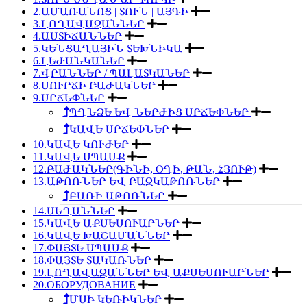
2.ԱՄԱՌԱՆՈՑ | ՏՈՒՆ | ԱՅԳԻ
3.ԼՈՂԱՎԱԶԱՆՆԵՐ
4.ԱՍՏԻՃԱՆՆԵՐ
5.ԿԵՆՑԱՂԱՅԻՆ ՏԵԽՆԻԿԱ
6.ԼԵԺԱՆԿԱՆԵՐ
7.ՎՐԱՆՆԵՐ / ՊԱԼԱՏԿԱՆԵՐ
8.ՍՈՒՐՃԻ ԲԱԺԱԿՆԵՐ
9.ՍՐՃԵՓՆԵՐ
ՊՂՆՁԵ ԵՎ ՆԵՐԺԻՑ ՍՐՃԵՓՆԵՐ
ԿԱՎԵ ՍՐՃԵՓՆԵՐ
10.ԿԱՎԵ ԿՈՒԺԵՐ
11.ԿԱՎԵ ՍՊԱՍՔ
12.ԲԱԺԱԿՆԵՐ(ԳԻՆԻ, ՕՂԻ, ԹԱՆ, ՀՅՈՒԹ)
13.ԱԹՈՌՆԵՐ ԵՎ ԲԱԶԿԱԹՈՌՆԵՐ
ԲԱՌԻ ԱԹՈՌՆԵՐ
14.ՍԵՂԱՆՆԵՐ
15.ԿԱՎԵ ԱՔՍԵՍՈՒԱՐՆԵՐ
16.ԿԱՎԵ ԽԱՇԱՄԱՆՆԵՐ
17.ՓԱՅՏԵ ՍՊԱՍՔ
18.ՓԱՅՏԵ ՏԱԿԱՌՆԵՐ
19.ԼՈՂԱՎԱԶԱՆՆԵՐ ԵՎ ԱՔՍԵՍՈՒԱՐՆԵՐ
20.ОБОРУДОВАНИЕ
ՄՍԻ ԿԵՌԻԿՆԵՐ