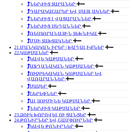
ՆԵՐԺԻՑ ՏԱՐԱՆԵՐ
ԴԱՐԱԿԱՇԱՐԵՐ ԵՎ ՍԱՅԼԱԿՆԵՐ
ՆԵՐԺԻՑ ԼՎԱՑԱՐԱՆՆԵՐ
ՆԵՐԺԻՑ ՍԵՂԱՆՆԵՐ
ՌԵՍՏՈՐԱՆԱՅԻՆ ՏԵԽՆԻԿԱ
ՄՍԻ ՏԱԽՏԱԿՆԵՐ
21.ՄԱՆԿԱԿԱՆ ԻՐԵՐ | ԽԱՂԱԼԻՔՆԵՐ
22.ԿԱԹՍԱՆԵՐ
ԿԱՎԵ ԿԱԹՍԱՆԵՐ
ԱՖՂԱՆԱԿԱՆ ԿԱԹՍԱՆԵՐ
ՈՒԶԲԵԿԱԿԱՆ ԿԱԹՍԱՆԵՐ ԵՎ
ՎԱՌԱՐԱՆՆԵՐ
ՍԱՋԵՐ
ՇԵՐԵՓՆԵՐ
ԱԼՅՈՒՄԻՆԵ ԿԱԹՍԱՆԵՐ
ՆԵՐԺԻՑ ԿԱԹՍԱՆԵՐ
23.ՁՈՒԿ ԽՈՐՈՎԵԼՈՒ ՑԱՆՑԵՐ
24.ԹՈՆԻՐՆԵՐ ԵՎ ՇԱՄՓՈՒՐՆԵՐ
ԿԱՎԵ ԹՈՆԻՐՆԵՐ