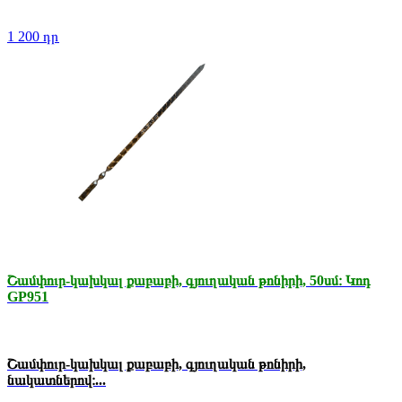
1 200 դր.
Շամփուր-կախկալ քաբաբի, գյուղական թոնիրի, 50սմ։ Կոդ
GP951
Շամփուր-կախկալ քաբաբի, գյուղական թոնիրի,
նակատներով։...