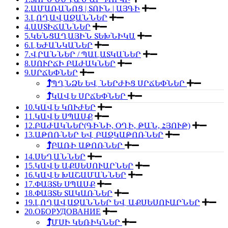
2.ԱՄԱՌԱՆՈՑ | ՏՈՒՆ | ԱՅԳԻ
3.ԼՈՂԱՎԱԶԱՆՆԵՐ
4.ԱՍՏԻՃԱՆՆԵՐ
5.ԿԵՆՑԱՂԱՅԻՆ ՏԵԽՆԻԿԱ
6.ԼԵԺԱՆԿԱՆԵՐ
7.ՎՐԱՆՆԵՐ / ՊԱԼԱՏԿԱՆԵՐ
8.ՍՈՒՐՃԻ ԲԱԺԱԿՆԵՐ
9.ՍՐՃԵՓՆԵՐ
ՊՂՆՁԵ ԵՎ ՆԵՐԺԻՑ ՍՐՃԵՓՆԵՐ
ԿԱՎԵ ՍՐՃԵՓՆԵՐ
10.ԿԱՎԵ ԿՈՒԺԵՐ
11.ԿԱՎԵ ՍՊԱՍՔ
12.ԲԱԺԱԿՆԵՐ(ԳԻՆԻ, ՕՂԻ, ԹԱՆ, ՀՅՈՒԹ)
13.ԱԹՈՌՆԵՐ ԵՎ ԲԱԶԿԱԹՈՌՆԵՐ
ԲԱՌԻ ԱԹՈՌՆԵՐ
14.ՍԵՂԱՆՆԵՐ
15.ԿԱՎԵ ԱՔՍԵՍՈՒԱՐՆԵՐ
16.ԿԱՎԵ ԽԱՇԱՄԱՆՆԵՐ
17.ՓԱՅՏԵ ՍՊԱՍՔ
18.ՓԱՅՏԵ ՏԱԿԱՌՆԵՐ
19.ԼՈՂԱՎԱԶԱՆՆԵՐ ԵՎ ԱՔՍԵՍՈՒԱՐՆԵՐ
20.ОБОРУДОВАНИЕ
ՄՍԻ ԿԵՌԻԿՆԵՐ