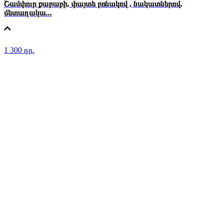
Շամփուր քաբաբի, փայտե բռնակով , նակատներով,
մետաղակա...
1 300 դր.