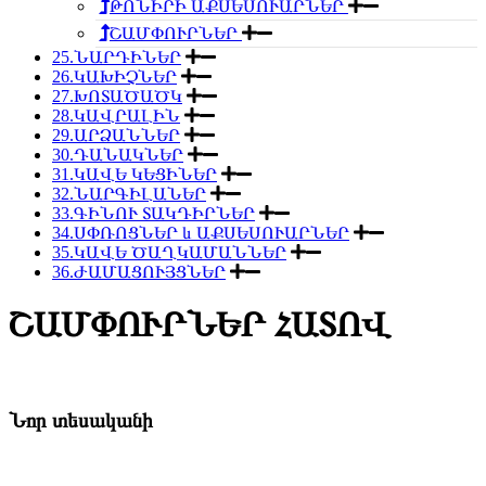
ԹՈՆԻՐԻ ԱՔՍԵՍՈՒԱՐՆԵՐ
ՇԱՄՓՈՒՐՆԵՐ
25.ՆԱՐԴԻՆԵՐ
26.ԿԱԽԻՉՆԵՐ
27.ԽՈՏԱԾԱԾԿ
28.ԿԱՎՐԱԼԻՆ
29.ԱՐՁԱՆՆԵՐ
30.ԴԱՆԱԿՆԵՐ
31.ԿԱՎԵ ԿԵՑԻՆԵՐ
32.ՆԱՐԳԻԼԱՆԵՐ
33.ԳԻՆՈՒ ՏԱԿԴԻՐՆԵՐ
34.ՍՓՌՈՑՆԵՐ և ԱՔՍԵՍՈՒԱՐՆԵՐ
35.ԿԱՎԵ ԾԱՂԿԱՄԱՆՆԵՐ
36.ԺԱՄԱՑՈՒՅՑՆԵՐ
ՇԱՄՓՈՒՐՆԵՐ ՀԱՏՈՎ
Նոր տեսականի