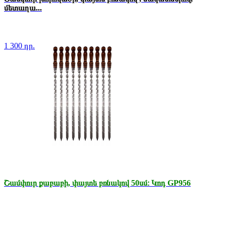
մետաղա...
1 300 դր.
Շամփուր քաբաբի, փայտե բռնակով 50սմ։ Կոդ GP956