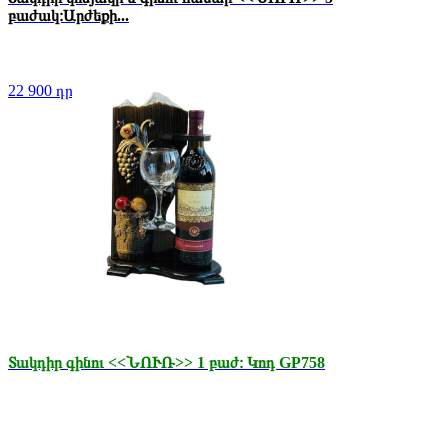
բաժակ։Արժեքի...
22 900 դր.
Տակդիր գինու <<ՆՈՒՌ>> 1 բաժ։ Կոդ GP758