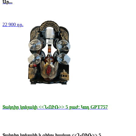
Ար...
22 900 դր.
Տակդիր կոնյակի <<ՆՈՒՌ>> 5 բաժ։ Կոդ GPT757
Տակդիր կոնյակի և գինու համար <<ՆՈՒՌ>> 5