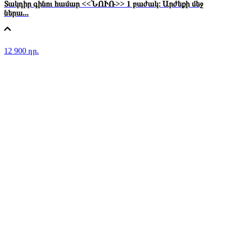
Տակդիր գինու համար <<ՆՈՒՌ>> 1 բաժակ։ Արժեքի մեջ
ներա...
12 900 դր.