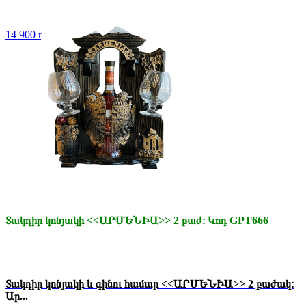
14 900 դր.
Տակդիր կոնյակի <<ԱՐՄԵՆԻԱ>> 2 բաժ։ Կոդ GPT666
Տակդիր կոնյակի և գինու համար <<ԱՐՄԵՆԻԱ>> 2 բաժակ։
Ար...