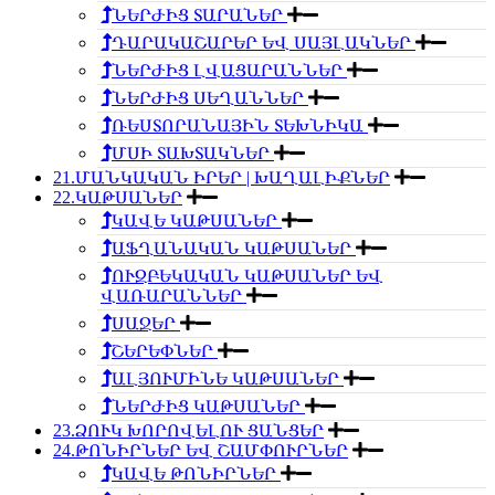
ՆԵՐԺԻՑ ՏԱՐԱՆԵՐ
ԴԱՐԱԿԱՇԱՐԵՐ ԵՎ ՍԱՅԼԱԿՆԵՐ
ՆԵՐԺԻՑ ԼՎԱՑԱՐԱՆՆԵՐ
ՆԵՐԺԻՑ ՍԵՂԱՆՆԵՐ
ՌԵՍՏՈՐԱՆԱՅԻՆ ՏԵԽՆԻԿԱ
ՄՍԻ ՏԱԽՏԱԿՆԵՐ
21.ՄԱՆԿԱԿԱՆ ԻՐԵՐ | ԽԱՂԱԼԻՔՆԵՐ
22.ԿԱԹՍԱՆԵՐ
ԿԱՎԵ ԿԱԹՍԱՆԵՐ
ԱՖՂԱՆԱԿԱՆ ԿԱԹՍԱՆԵՐ
ՈՒԶԲԵԿԱԿԱՆ ԿԱԹՍԱՆԵՐ ԵՎ
ՎԱՌԱՐԱՆՆԵՐ
ՍԱՋԵՐ
ՇԵՐԵՓՆԵՐ
ԱԼՅՈՒՄԻՆԵ ԿԱԹՍԱՆԵՐ
ՆԵՐԺԻՑ ԿԱԹՍԱՆԵՐ
23.ՁՈՒԿ ԽՈՐՈՎԵԼՈՒ ՑԱՆՑԵՐ
24.ԹՈՆԻՐՆԵՐ ԵՎ ՇԱՄՓՈՒՐՆԵՐ
ԿԱՎԵ ԹՈՆԻՐՆԵՐ