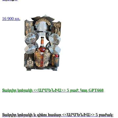
16 900 դր.
Տակդիր կոնյակի <<ԱՐՄԵՆԻԱ>> 5 բաժ։ Կոդ GPT668
Տակդիր կոնյակի և գինու համար <<ԱՐՄԵՆԻԱ>> 5 բաժակ։