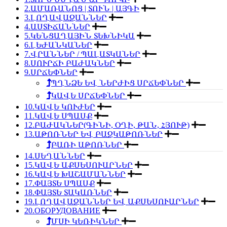
2.ԱՄԱՌԱՆՈՑ | ՏՈՒՆ | ԱՅԳԻ
3.ԼՈՂԱՎԱԶԱՆՆԵՐ
4.ԱՍՏԻՃԱՆՆԵՐ
5.ԿԵՆՑԱՂԱՅԻՆ ՏԵԽՆԻԿԱ
6.ԼԵԺԱՆԿԱՆԵՐ
7.ՎՐԱՆՆԵՐ / ՊԱԼԱՏԿԱՆԵՐ
8.ՍՈՒՐՃԻ ԲԱԺԱԿՆԵՐ
9.ՍՐՃԵՓՆԵՐ
ՊՂՆՁԵ ԵՎ ՆԵՐԺԻՑ ՍՐՃԵՓՆԵՐ
ԿԱՎԵ ՍՐՃԵՓՆԵՐ
10.ԿԱՎԵ ԿՈՒԺԵՐ
11.ԿԱՎԵ ՍՊԱՍՔ
12.ԲԱԺԱԿՆԵՐ(ԳԻՆԻ, ՕՂԻ, ԹԱՆ, ՀՅՈՒԹ)
13.ԱԹՈՌՆԵՐ ԵՎ ԲԱԶԿԱԹՈՌՆԵՐ
ԲԱՌԻ ԱԹՈՌՆԵՐ
14.ՍԵՂԱՆՆԵՐ
15.ԿԱՎԵ ԱՔՍԵՍՈՒԱՐՆԵՐ
16.ԿԱՎԵ ԽԱՇԱՄԱՆՆԵՐ
17.ՓԱՅՏԵ ՍՊԱՍՔ
18.ՓԱՅՏԵ ՏԱԿԱՌՆԵՐ
19.ԼՈՂԱՎԱԶԱՆՆԵՐ ԵՎ ԱՔՍԵՍՈՒԱՐՆԵՐ
20.ОБОРУДОВАНИЕ
ՄՍԻ ԿԵՌԻԿՆԵՐ