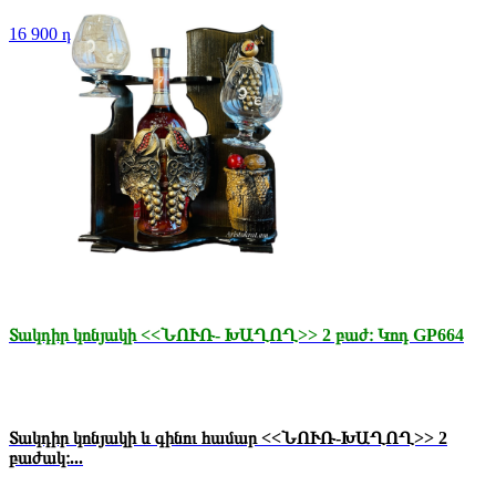
16 900 դր.
Տակդիր կոնյակի <<ՆՈՒՌ- ԽԱՂՈՂ>> 2 բաժ։ Կոդ GP664
Տակդիր կոնյակի և գինու համար <<ՆՈՒՌ-ԽԱՂՈՂ>> 2
բաժակ։...