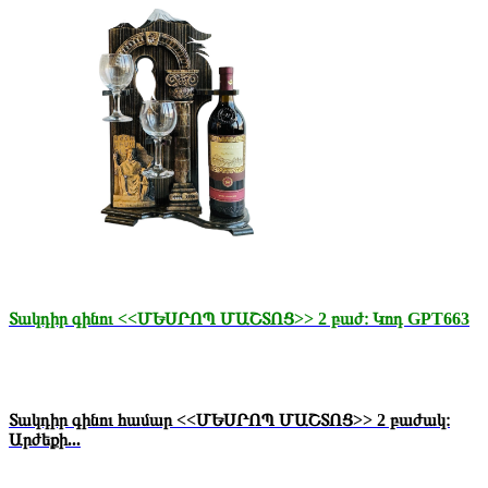
Տակդիր գինու <<ՄԵՍՐՈՊ ՄԱՇՏՈՑ>> 2 բաժ։ Կոդ GPT663
Տակդիր գինու համար <<ՄԵՍՐՈՊ ՄԱՇՏՈՑ>> 2 բաժակ։
Արժեքի...