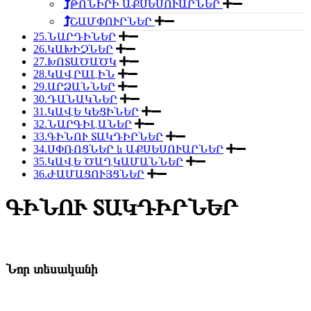
ԹՈՆԻՐԻ ԱՔՍԵՍՈՒԱՐՆԵՐ
ՇԱՄՓՈՒՐՆԵՐ
25.ՆԱՐԴԻՆԵՐ
26.ԿԱԽԻՉՆԵՐ
27.ԽՈՏԱԾԱԾԿ
28.ԿԱՎՐԱԼԻՆ
29.ԱՐՁԱՆՆԵՐ
30.ԴԱՆԱԿՆԵՐ
31.ԿԱՎԵ ԿԵՑԻՆԵՐ
32.ՆԱՐԳԻԼԱՆԵՐ
33.ԳԻՆՈՒ ՏԱԿԴԻՐՆԵՐ
34.ՍՓՌՈՑՆԵՐ և ԱՔՍԵՍՈՒԱՐՆԵՐ
35.ԿԱՎԵ ԾԱՂԿԱՄԱՆՆԵՐ
36.ԺԱՄԱՑՈՒՅՑՆԵՐ
ԳԻՆՈՒ ՏԱԿԴԻՐՆԵՐ
Նոր տեսականի