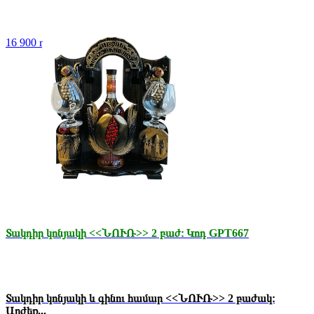
16 900 դր.
Տակդիր կոնյակի <<ՆՈՒՌ>> 2 բաժ։ Կոդ GPT667
Տակդիր կոնյակի և գինու համար <<ՆՈՒՌ>> 2 բաժակ։
Արժեք...