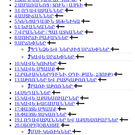
2.ԱՄԱՌԱՆՈՑ | ՏՈՒՆ | ԱՅԳԻ
3.ԼՈՂԱՎԱԶԱՆՆԵՐ
4.ԱՍՏԻՃԱՆՆԵՐ
5.ԿԵՆՑԱՂԱՅԻՆ ՏԵԽՆԻԿԱ
6.ԼԵԺԱՆԿԱՆԵՐ
7.ՎՐԱՆՆԵՐ / ՊԱԼԱՏԿԱՆԵՐ
8.ՍՈՒՐՃԻ ԲԱԺԱԿՆԵՐ
9.ՍՐՃԵՓՆԵՐ
ՊՂՆՁԵ ԵՎ ՆԵՐԺԻՑ ՍՐՃԵՓՆԵՐ
ԿԱՎԵ ՍՐՃԵՓՆԵՐ
10.ԿԱՎԵ ԿՈՒԺԵՐ
11.ԿԱՎԵ ՍՊԱՍՔ
12.ԲԱԺԱԿՆԵՐ(ԳԻՆԻ, ՕՂԻ, ԹԱՆ, ՀՅՈՒԹ)
13.ԱԹՈՌՆԵՐ ԵՎ ԲԱԶԿԱԹՈՌՆԵՐ
ԲԱՌԻ ԱԹՈՌՆԵՐ
14.ՍԵՂԱՆՆԵՐ
15.ԿԱՎԵ ԱՔՍԵՍՈՒԱՐՆԵՐ
16.ԿԱՎԵ ԽԱՇԱՄԱՆՆԵՐ
17.ՓԱՅՏԵ ՍՊԱՍՔ
18.ՓԱՅՏԵ ՏԱԿԱՌՆԵՐ
19.ԼՈՂԱՎԱԶԱՆՆԵՐ ԵՎ ԱՔՍԵՍՈՒԱՐՆԵՐ
20.ОБОРУДОВАНИЕ
ՄՍԻ ԿԵՌԻԿՆԵՐ