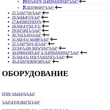
ԹՈՆԻՐԻ ԱՔՍԵՍՈՒԱՐՆԵՐ
ՇԱՄՓՈՒՐՆԵՐ
25.ՆԱՐԴԻՆԵՐ
26.ԿԱԽԻՉՆԵՐ
27.ԽՈՏԱԾԱԾԿ
28.ԿԱՎՐԱԼԻՆ
29.ԱՐՁԱՆՆԵՐ
30.ԴԱՆԱԿՆԵՐ
31.ԿԱՎԵ ԿԵՑԻՆԵՐ
32.ՆԱՐԳԻԼԱՆԵՐ
33.ԳԻՆՈՒ ՏԱԿԴԻՐՆԵՐ
34.ՍՓՌՈՑՆԵՐ և ԱՔՍԵՍՈՒԱՐՆԵՐ
35.ԿԱՎԵ ԾԱՂԿԱՄԱՆՆԵՐ
36.ԺԱՄԱՑՈՒՅՑՆԵՐ
ОБОРУДОВАНИЕ
ՄՍԻ ԿԵՌԻԿՆԵՐ
ՆԵՐԺԻՑ ՏԱՐԱՆԵՐ