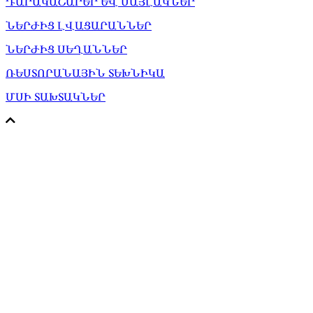
ԴԱՐԱԿԱՇԱՐԵՐ ԵՎ ՍԱՅԼԱԿՆԵՐ
ՆԵՐԺԻՑ ԼՎԱՑԱՐԱՆՆԵՐ
ՆԵՐԺԻՑ ՍԵՂԱՆՆԵՐ
ՌԵՍՏՈՐԱՆԱՅԻՆ ՏԵԽՆԻԿԱ
ՄՍԻ ՏԱԽՏԱԿՆԵՐ