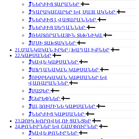
ՆԵՐԺԻՑ ՏԱՐԱՆԵՐ
ԴԱՐԱԿԱՇԱՐԵՐ ԵՎ ՍԱՅԼԱԿՆԵՐ
ՆԵՐԺԻՑ ԼՎԱՑԱՐԱՆՆԵՐ
ՆԵՐԺԻՑ ՍԵՂԱՆՆԵՐ
ՌԵՍՏՈՐԱՆԱՅԻՆ ՏԵԽՆԻԿԱ
ՄՍԻ ՏԱԽՏԱԿՆԵՐ
21.ՄԱՆԿԱԿԱՆ ԻՐԵՐ | ԽԱՂԱԼԻՔՆԵՐ
22.ԿԱԹՍԱՆԵՐ
ԿԱՎԵ ԿԱԹՍԱՆԵՐ
ԱՖՂԱՆԱԿԱՆ ԿԱԹՍԱՆԵՐ
ՈՒԶԲԵԿԱԿԱՆ ԿԱԹՍԱՆԵՐ ԵՎ
ՎԱՌԱՐԱՆՆԵՐ
ՍԱՋԵՐ
ՇԵՐԵՓՆԵՐ
ԱԼՅՈՒՄԻՆԵ ԿԱԹՍԱՆԵՐ
ՆԵՐԺԻՑ ԿԱԹՍԱՆԵՐ
23.ՁՈՒԿ ԽՈՐՈՎԵԼՈՒ ՑԱՆՑԵՐ
24.ԹՈՆԻՐՆԵՐ ԵՎ ՇԱՄՓՈՒՐՆԵՐ
ԿԱՎԵ ԹՈՆԻՐՆԵՐ